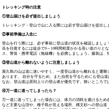
トレッキング時の注意
①登山届けを必ず提出しましょう
トレッキング・登山で山に入る際には必ず登山届けを提出し
②事前準備は入念に
登山を行う際には、必ず事前に登山道の状況を確認しましょ
岳を往復するには徒歩で9～10時間程度かかる長い道のりと
ス、警笛・携帯電話（無線機）を必携しましょう。服装は、
③登山道から離れないように注意しましょう
屋久島の山は道に迷いやすく、一度登山道から離れると遭難
あります。 自分を守るため、また自然を守るためにも登山
なお、登山道は原則上りの登山者が優先です。狭いところで
④万一道に迷ってしまったら？
万一道に迷ってしまった場合には、体力の消耗を避けるため
など主要な山頂や、種子島が見える場所、縄文杉への登山道