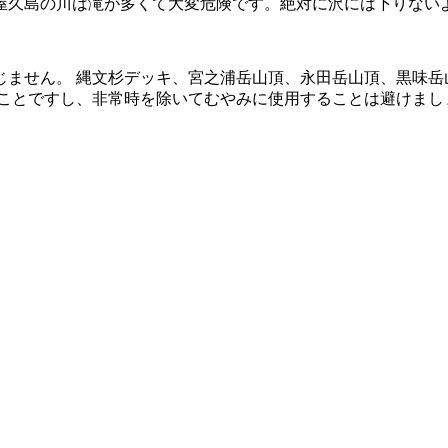
屋久島の川は滝が多くて大変危険です。絶対に沢には下りない
じません。 縄文杉デッキ、宮之浦岳山頂、永田岳山頂、黒味岳
ることですし、非常時を除いてむやみに使用することは避けまし