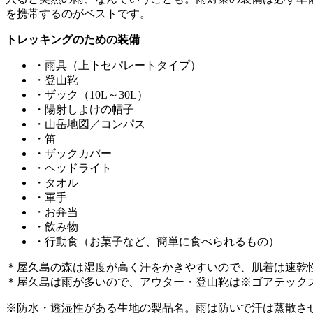
を携帯するのがベストです。
トレッキングのための装備
・雨具（上下セパレートタイプ）
・登山靴
・ザック（10L～30L）
・陽射しよけの帽子
・山岳地図／コンパス
・笛
・ザックカバー
・ヘッドライト
・タオル
・軍手
・お弁当
・飲み物
・行動食（お菓子など、簡単に食べられるもの）
＊屋久島の森は湿度が高く汗をかきやすいので、肌着は速乾
＊屋久島は雨が多いので、アウター・登山靴は
※
ゴアテック
※防水・透湿性がある生地の製品名。雨は防いで汗は蒸散さ